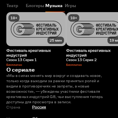
Театр
Блогеры
Музыка
Игры
18+
18+
25 мин
19 м
Фестиваль креативных
Фестиваль креативных
индустрий
индустрий
Сезон 13 Серия 1
Сезон 13 Серия 2
Бесплатно
Бесплатно
О сериале
«Мы в силах менять мир вокруг и создавать новое, 
только когда выходим за рамки принятых ролей и 
видим в противоречиях не запреты, а новые 
возможности», ― убеждены участники фестиваля 
креативных индустрий G8, чьи выступления теперь 
доступны для просмотра в записи.
Страна
Россия