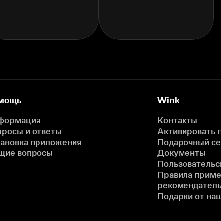
мощь
Wink
формация
Контакты
просы и ответы
Активировать 
тановка приложения
Подарочный с
щие вопросы
Документы
Пользовательс
Правила прим
рекомендатель
Подарки от на