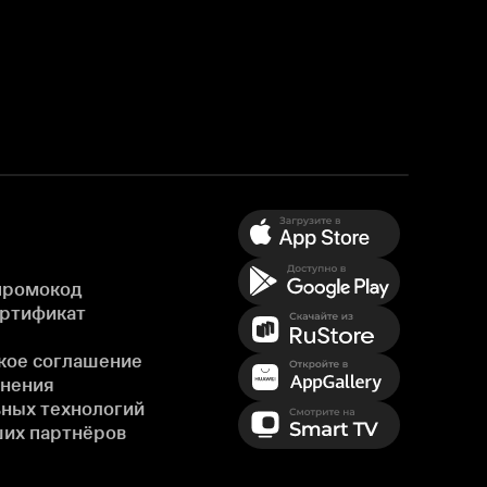
промокод
ертификат
кое соглашение
енения
ных технологий
ших партнёров