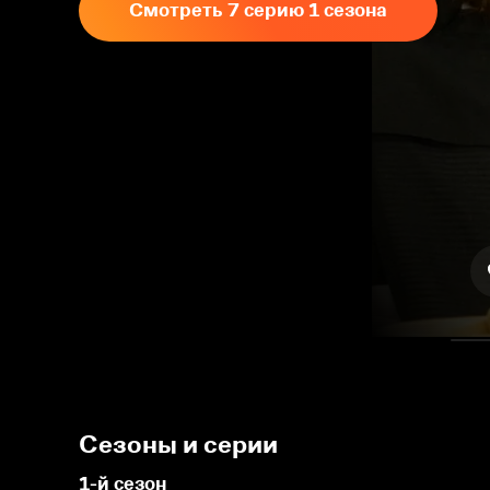
Смотреть 7 серию 1 сезона
Сезоны и серии
1-й сезон