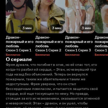
3 мин
3 мин
3 мин
Дракон-
Дракон-
Дракон-
Дракон
пожарный и его
пожарный и его
пожарный и его
пожарн
любовь
любовь
любовь
любовь
Сезон 1 Серия 1
Сезон 1 Серия 2
Сезон 1 Серия 3
Сезон 1
Бесплатно
Бесплатно
Бесплатно
Бесплатн
О сериале
Фрея думала, что погибнет в огне, но её спас тот, кто 
когда-то разбил ей сердце, – Этан, исчезнувший три 
года назад без объяснений. Теперь он вернулся 
пожарным, таким же обаятельным и таким же 
недоступным. Фрея уверена, что он стал 
бессердечным ловеласом, и пытается защитить своё 
сердце, всё еще тоскующее по нему. Но правда, 
стоящая за его исчезновением, оказывается огненной 
и невероятной: Этан – дракон, и он ушел, чтобы 
защитить её от мира, который сам является его 