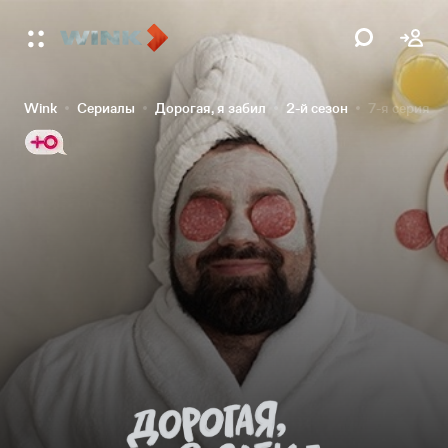
Wink
Сериалы
Дорогая, я забил
2-й сезон
7-я серия