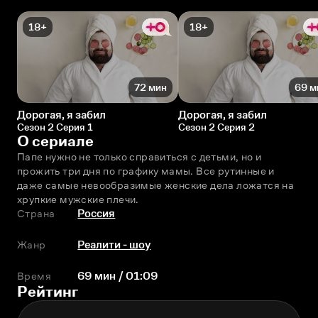
18+
18+
72 мин
69 м
Дорогая, я забил
Дорогая, я забил
Сезон 2 Серия 1
Сезон 2 Серия 2
О сериале
Папе нужно не только справиться с детьми, но и 
прожить три дня по графику мамы. Все рутинные и 
даже самые невообразимые женские дела ложатся на 
хрупкие мужские плечи.
Страна
Россия
Жанр
Реалити - шоу
Время
69 мин / 01:09
Рейтинг