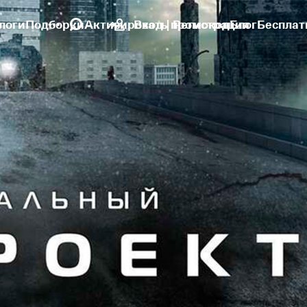
логи
Подборки
Активировать промокод
Вход | Регистрация
Блог
Бесплат