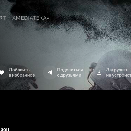
TART + AMEDIATEKA»
Добавить
Поделиться
Загрузить
в избранное
с друзьями
на устройс
езон