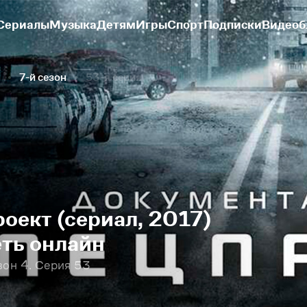
Сериалы
Музыка
Детям
Игры
Спорт
Подписки
Видеоб
7-й сезон
53-я серия
оект (сериал, 2017)
еть онлайн
зон 4. Серия 53