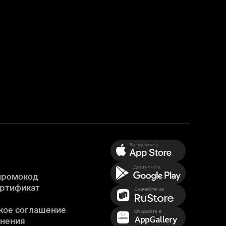
промокод
ертификат
кое соглашение
енения