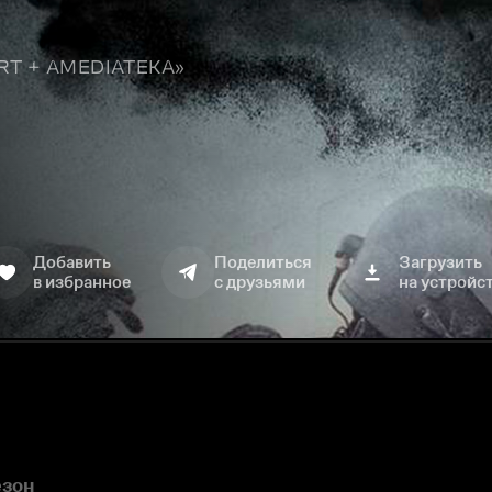
TART + AMEDIATEKA»
Добавить
Поделиться
Загрузить
в избранное
с друзьями
на устройс
езон