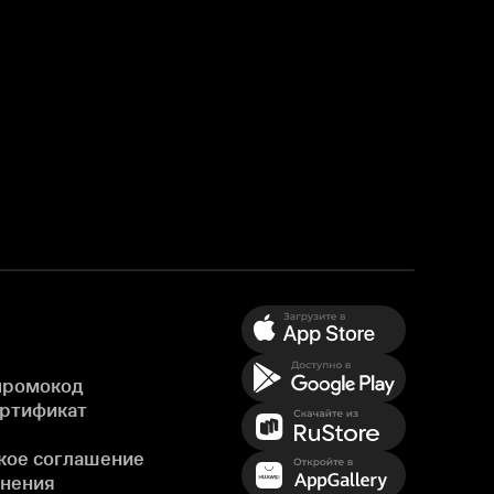
промокод
ертификат
кое соглашение
енения