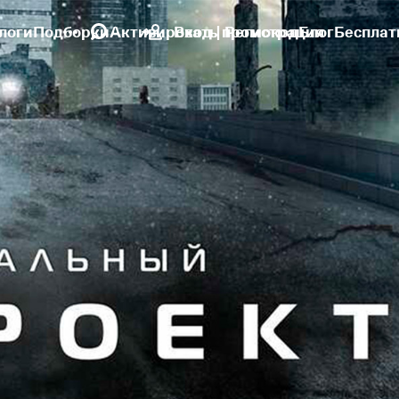
логи
Подборки
Активировать промокод
Вход | Регистрация
Блог
Бесплат