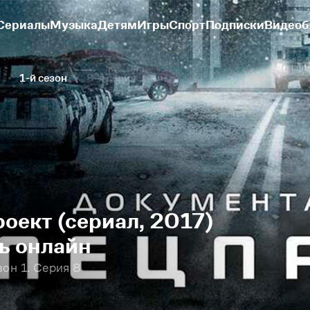
Сериалы
Музыка
Детям
Игры
Спорт
Подписки
Видеоб
1-й сезон
8-я серия
оект (сериал, 2017)
ть онлайн
он 1. Серия 8