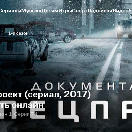
Сериалы
Музыка
Детям
Игры
Спорт
Подписки
Видеоб
1-й сезон
74-я серия
оект (сериал, 2017)
еть онлайн
он 1. Серия 74