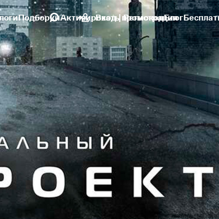
логи
Подборки
Активировать промокод
Вход | Регистрация
Блог
Бесплат