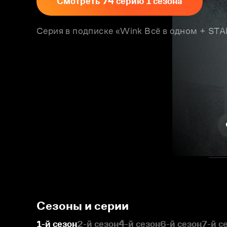
Смотреть 74 серию 1 сезона
Серия в подписке «Wink Всё в одном + S
Сезоны и серии
1-й сезон
2-й сезон
4-й сезон
6-й сезон
7-й с