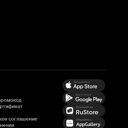
промокод
ертификат
кое соглашение
енения