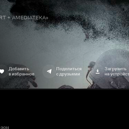
TART + AMEDIATEKA»
Добавить
Поделиться
Загрузить
в избранное
с друзьями
на устройс
езон