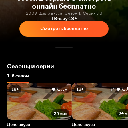
онлайн бесплатно
2009, Дело вкуса. Сезон 1. Серия 78
ТВ-шоу
18+
Смотреть бесплатно
Сезоны и серии
1-й сезон
18+
18+
25 мин
24 м
Дело вкуса
Дело вкуса