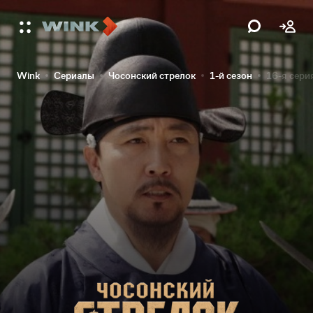
Wink
Сериалы
Чосонский стрелок
1-й сезон
16-я сери