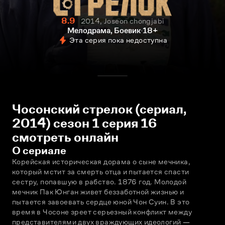
8.9
2014, Joseon chongjabi
Мелодрама, Боевик
18+
Эта серия пока недоступна
Чосонский стрелок (сериал,
2014) сезон 1 серия 16
смотреть онлайн
О сериале
Корейская историческая дорама о сыне мечника, 
который мстит за смерть отца и пытается спасти 
сестру, попавшую в рабство. 1876 год. Молодой 
мечник Пак Юнган живет беззаботной жизнью и 
пытается завоевать сердце юной Чон Суин. В это 
время в Чосоне зреет серьезный конфликт между 
представителями двух враждующих идеологий — 