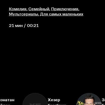
Комедия
,
Семейный
,
Приключения
,
Мультсериалы
,
Для самых маленьких
21 мин / 00:21
онатан
Хезер
З