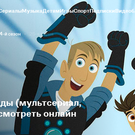
Сериалы
Музыка
Детям
Игры
Спорт
Подписки
Видеоб
4-й сезон
25-я серия
оды (мультсериал,
 смотреть онлайн