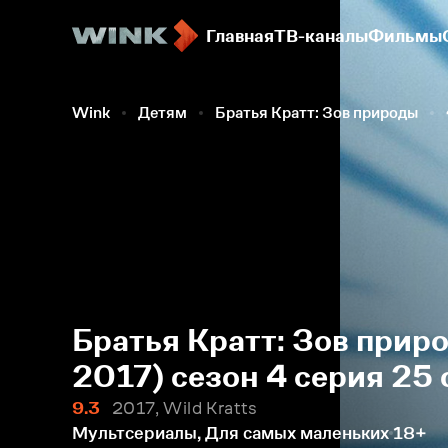
Главная
ТВ-каналы
Фильмы
Wink
Детям
Братья Кратт: Зов природы
Братья Кратт: Зов прир
2017) сезон 4 серия 25
9.3
2017, Wild Kratts
Мультсериалы, Для самых маленьких
18+