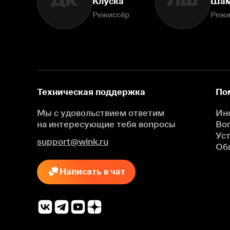
ДК
ЛШ
Клуска
Шам
Режиссёр
Режи
Техническая поддержка
По
Мы с удовольствием ответим
Ин
на интересующие
тебя вопросы
Во
Ус
support@wink.ru
Об
Написать в чат