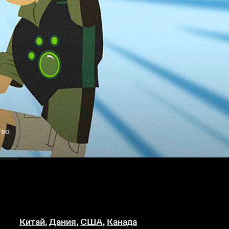
тво
Китай
,
Дания
,
США
,
Канада