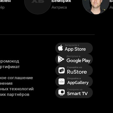
ХБ
йлен
Бембрик
Б
тёр
Актриса
А
промокод
ертификат
кое соглашение
енения
ных технологий
ших партнёров