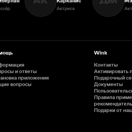
АК
ДМ
берлан
Карканис
Мэ
ссёр
Актриса
Ак
мощь
Wink
формация
Контакты
просы и ответы
Активировать 
тановка приложения
Подарочный с
щие вопросы
Документы
Пользовательс
Правила прим
рекомендатель
Подарки от на