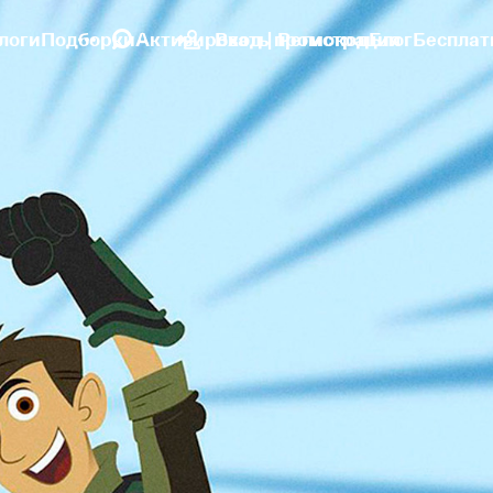
логи
Подборки
Активировать промокод
Вход | Регистрация
Блог
Бесплат