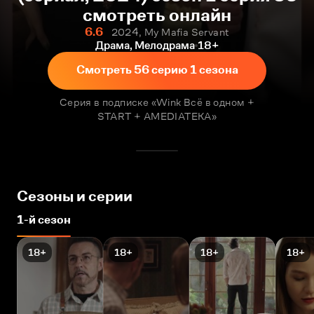
смотреть онлайн
6.6
2024, My Mafia Servant
Драма, Мелодрама
18+
Смотреть 56 серию 1 сезона
Серия в подписке «Wink Всё в одном +
START + AMEDIATEKA»
Сезоны и серии
1-й сезон
18+
18+
18+
18+