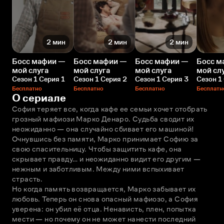
2 мин
2 мин
2 мин
Босс мафии —
Босс мафии —
Босс мафии —
Босс м
мой слуга
мой слуга
мой слуга
мой сл
Сезон 1 Серия 1
Сезон 1 Серия 2
Сезон 1 Серия 3
Сезон 1
Бесплатно
Бесплатно
Бесплатно
Бесплатн
О сериале
София теряет все, когда кафе ее семьи хочет отобрать 
грозный мафиози Марко Денаро. Судьба сводит их 
неожиданно — она случайно сбивает его машиной!
Очнувшись без памяти, Марко принимает Софию за 
свою спасительницу. Чтобы защитить кафе, она 
скрывает правду… и неожиданно видит его другим — 
нежным и заботливым. Между ними вспыхивает 
страсть.
Но когда память возвращается, Марко забывает их 
любовь. Теперь он снова опасный мафиозо, а София 
уверена: он убил её отца. Ненависть, плен, попытка 
мести — но почему он не может нанести последний 