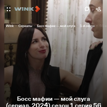
Wink
Сериалы
Босс мафии — мой слуга
1-й сезон
56-я
Босс мафии — мой слуга
(сериал, 2024) сезон 1 серия 56