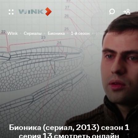
Wink
Сериалы
Бионика
1-й сезон
Инстинкт
Бионика (сериал, 2013) сезон 1
серия 13 смотреть онлайн