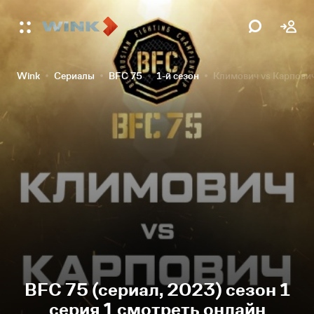
Wink
Сериалы
BFC 75
1-й сезон
Климович vs Карпови
BFC 75 (сериал, 2023) сезон 1
серия 1 смотреть онлайн