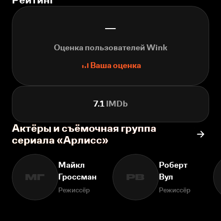
—
Оценка пользователей Wink
Ваша оценка
7.1
IMDb
Актёры и съёмочная группа
сериала «Арлисс»
Майкл
Роберт
Гроссман
Вул
МГ
РВ
Режиссёр
Режиссёр