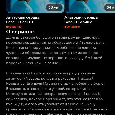
53 мин
54 м
Анатомия сердца
Анатомия сердца
Сезон 1 Серия 1
Сезон 1 Серия 2
Бесплатно
Бесплатно
О сериале
Дочь директора большого завода рожает девочку с 
пороком сердца от сына сбежавшего в Италию врача. 
Ее отец инсценирует смерть ребенка, но девочка 
чудесным образом выживает. «Анатомия сердца» — 
сериал о причудливых переплетениях судеб с Ильей 
Коробко и Ксенией Плюсиной.
В маленьком Бартовске главное предприятие — 
химический завод, которым руководит Николай 
Коршунов. Его дочь Марина по уши влюблена в Борю 
Бельского, сына врача и ученой, который уехал в 
Москву в ожидании возвращения отца из Италии. К 
сожалению, вскоре Боря узнает, что отец остался за 
границей, а его мать увольняют из НИИ как жену 
предателя. Юноша с семьей возвращается в Братовск, 
где воссоединяется с Мариной. Девушка неожиданно 