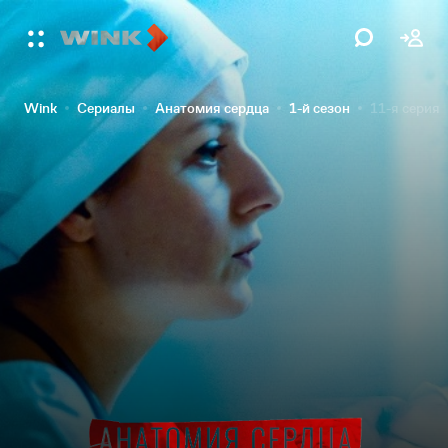
Wink
Сериалы
Анатомия сердца
1-й сезон
11-я серия