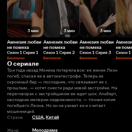
3 мин
3 мин
3 мин
Амнезия любви
Амнезия любви
Амнезия любви
Амнези
не помеха
не помеха
не помеха
не пом
Сезон 1 Серия 1
Сезон 1 Серия 2
Сезон 1 Серия 3
Сезон 1
Бесплатно
Бесплатно
Бесплатно
Бесплатн
О сериале
Три года назад Моника потеряла все: ее жених Леон 
погиб, спасая ее в автокатастрофе. Теперь ее 
скромный бар — последнее, что связывает ее с 
прошлым, — хотят снести ради новой застройки. На 
переговорах с застройщиком ее ждет шок: Альберт, 
наследник империи недвижимости, — точная копия 
погибшего Леона. Но он не узнает ее и считает 
мошенницей.
Страна
США
,
Китай
Жанр
Мелодрама