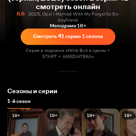
смотреть онлайн
6.6
2025, Ops! I Married With My Forgetful Ex-
boyfriend
Мелодрама
18+
Смотреть 41 серию 1 сезона
Серия в подписке «Wink Всё в одном +
START + AMEDIATEKA»
Сезоны и серии
1-й сезон
18+
18+
18+
18+