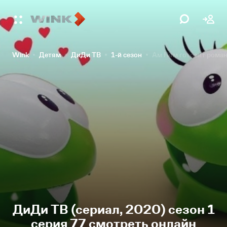
Wink
Детям
ДиДи ТВ
1-й сезон
Ам Ням готовит роман
ДиДи ТВ (сериал, 2020) сезон 1
серия 77 смотреть онлайн