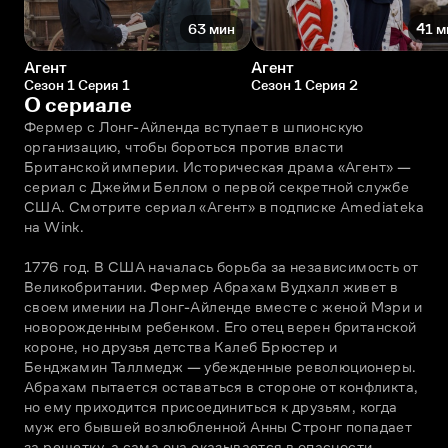
63 мин
41 м
Агент
Агент
Сезон 1 Серия 1
Сезон 1 Серия 2
О сериале
Фермер с Лонг-Айленда вступает в шпионскую 
организацию, чтобы бороться против власти 
Британской империи. Историческая драма «Агент» — 
сериал с Джейми Беллом о первой секретной службе 
США. Смотрите сериал «Агент» в подписке Amediateka 
на Wink.
1776 год. В США началась борьба за независимость от 
Великобритании. Фермер Абрахам Вудхалл живет в 
своем имении на Лонг-Айленде вместе с женой Мэри и 
новорожденным ребенком. Его отец верен британской 
короне, но друзья детства Калеб Брюстер и 
Бенджамин Таллмедж — убежденные революционеры. 
Абрахам пытается оставаться в стороне от конфликта, 
но ему приходится присоединиться к друзьям, когда 
муж его бывшей возлюбленной Анны Стронг попадает 
за решетку, а сама она оказывается в опасности. 