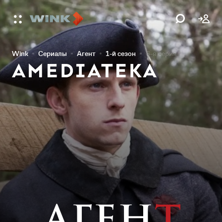
Wink
Сериалы
Агент
1-й сезон
6-я серия