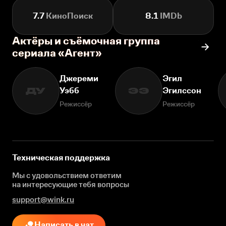
7.7
КиноПоиск
8.1
IMDb
Актёры и съёмочная группа
сериала «Агент»
Джереми
Эгил
Уэбб
Эгилссон
ДУ
ЭЭ
Режиссёр
Режиссёр
Техническая поддержка
Мы с удовольствием ответим
на интересующие
тебя вопросы
support@wink.ru
Написать в чат