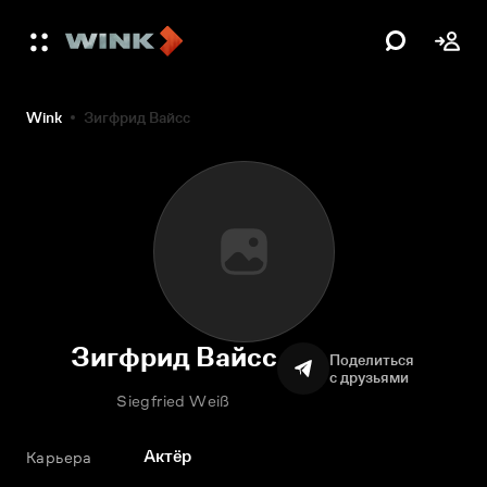
Wink
Зигфрид Вайсс
Зигфрид Вайсс
Поделиться
с друзьями
Siegfried Weiß
Актёр
Карьера