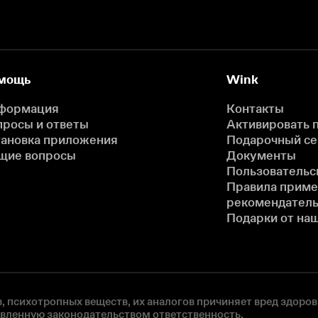
мощь
Wink
формация
Контакты
просы и ответы
Активировать 
тановка приложения
Подарочный с
щие вопросы
Документы
Пользовательс
Правила прим
рекомендатель
Подарки от на
, психотропных веществ, их аналогов причиняет вред здоров
овленную законодательством ответственность.