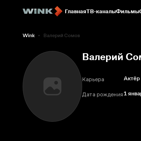
Главная
ТВ-каналы
Фильмы
Wink
Валерий Сомов
Валерий Со
Актёр
Карьера
1 янва
Дата рождения