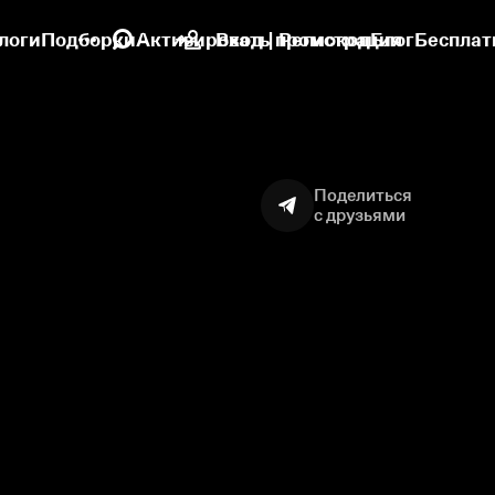
логи
Подборки
Активировать промокод
Вход | Регистрация
Блог
Бесплат
Поделиться
с друзьями