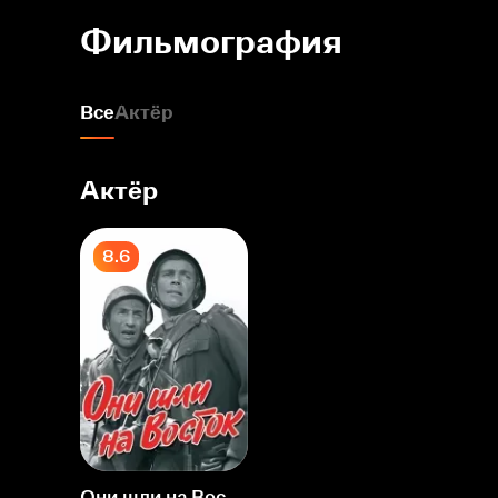
Фильмография
Все
Актёр
Актёр
8.6
Они шли на Восток