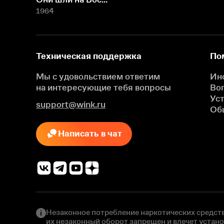
1964
Техническая поддержка
По
Мы с удовольствием ответим
Ин
на интересующие
тебя вопросы
Во
Ус
support@wink.ru
Об
Написать в чат
Незаконное потребление наркотических средств
их незаконный оборот запрещен и влечет устан