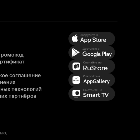
промокод
ертификат
кое соглашение
енения
ных технологий
ших партнёров
ью,