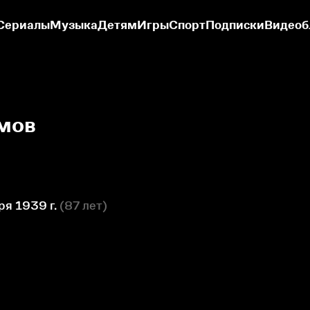
Сериалы
Музыка
Детям
Игры
Спорт
Подписки
Видеоб
мов
ря 1939 г.
(
87 лет
)