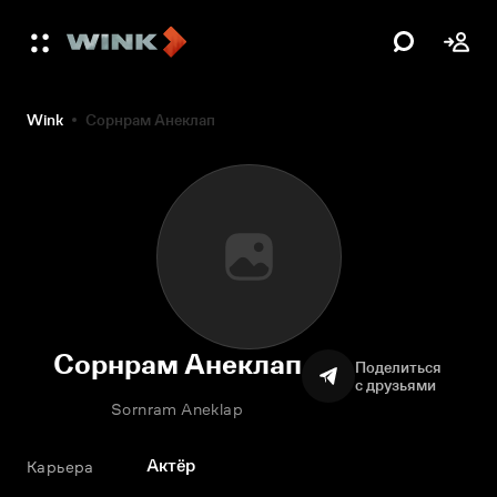
Wink
Сорнрам Анеклап
Сорнрам Анеклап
Поделиться
с друзьями
Sornram Aneklap
Актёр
Карьера