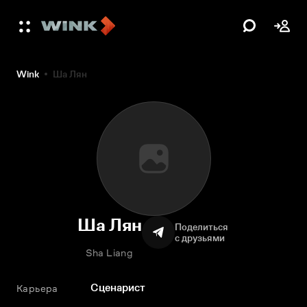
Wink
Ша Лян
Ша Лян
Поделиться
с друзьями
Sha Liang
Сценарист
Карьера