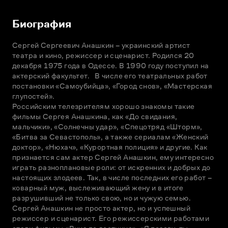
Биография
Сергей Сергеевич Анашкин – украинский артист 
театра и кино, режиссер и сценарист. Родился 20 
декабря 1975 года в Одессе. В 1990 году поступил на 
актерский факультет.   В числе его театральных работ 
постановки «Самоубийца», «Город снов», «Мастерская 
глупостей».

Российским телезрителям хорошо знакомы такие 
фильмы Сергея Анашкина, как «До свидания, 
мальчики», «Солнечны удар», «Спецотряд «Шторм», 
«Битва за Севастополь», а также сериалам «Женский 
доктор», «Нюхач», «Курортная полиция» и другие. Как 
признается сам актер Сергей Анашкин, ему интересно 
играть разноплановые роли: от искренних и добрых до 
настоящих злодеев. Так, в числе последних его работ – 
коварный муж, выслеживающий жену и в итоге 
разрушивший не только свою, но и чужую семью.

Сергей Анашкин не просто актер, но и успешный 
режиссер и сценарист. Его режиссерскими работами 