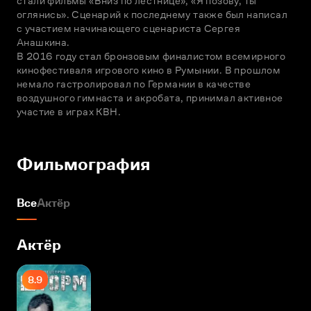
стали фильмы «Вниз по лестнице», «Я позову, ты 
оглянись». Сценарий к последнему также был написал 
с участием начинающего сценариста Сергея 
Анашкина.

В 2016 году стал бронзовым финалистом всемирного 
кинофестиваля игрового кино в Румынии. В прошлом 
немало гастролировал по Германии в качестве 
воздушного гимнаста и акробата, принимал активное 
участие в играх КВН.
Фильмография
Все
Актёр
Актёр
8.9