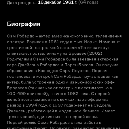
16 декабря 1961 г.
(
64 года
)
Дата рождения
Биография
Сэм Робардс – актер американского кино, телевидения 
и театра. Родился в 1961 году в Нью-Йорке. Номинант 
престижной театральной награды «Тони» за игру в 
спектакле, поставленному на Бродвее (2002).

Родителями Сэма Робардса была звездная актерская 
пара Джейсона Робардса и Лорен Бэколл. Он получил 
образование в Колледже Сары Лоуренс. Первая 
постановка, в которой Сэм Робардс поучаствовал как 
актер, была устроена в одном из нью-йоркских офф-
Бродвеев (так называют театры с вместимостью в 
100-499 зрителей), в кино с 1982 года. С первой 
женой познакомился на съемках, пара оформила 
развод в 1994 году, с 1997 года женат на Сидсель 
Дженсен, работающей в модельном бизнесе. Имеет 
трех сыновей, один из них – от первой жены.

Первой ролью Сэма Робардса стала работа в 
кинофильме «Буря». По одному разу актер появился на 