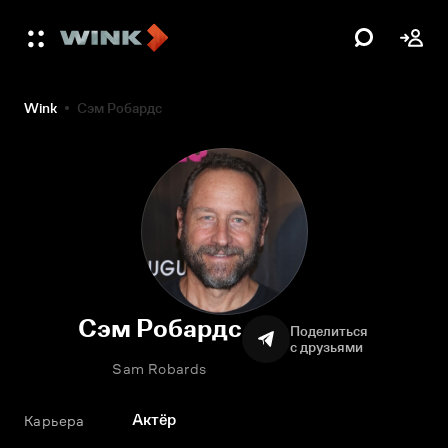
Wink
Сэм Робардс
Сэм Робардс
Поделиться
с друзьями
Sam Robards
Актёр
Карьера