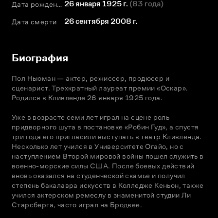
26 января 1925 г.
(
83 года
)
Дата рождения
26 сентября 2008 г.
Дата смерти
Биография
Пол Ньюман — актер, режиссер, продюсер и 
сценарист. Трехкратный лауреат премии «Оскар». 
Родился в Кливленде 26 января 1925 года.

Уже в возрасте семи лет играл на сцене роль 
придворного шута в постановке «Робин Гуд», а спустя 
три года его пригласили выступать в театр Кливленда. 
Несколько лет учился в Университете Огайо, но с 
наступлением Второй мировой войны пошел служить в 
военно-морские силы США. После боевых действий 
вновь оказался на студенческой скамье и получил 
степень бакалавра искусств в Колледже Кеньон, также 
учился актерском ремеслу в знаменитой студии Ли 
Старсберга, часто играл на Бродвее.
