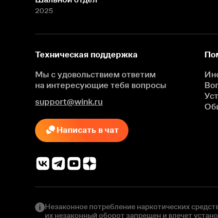
2025
Техническая поддержка
По
Мы с удовольствием ответим
Ин
на интересующие
тебя вопросы
Во
Ус
support@wink.ru
Об
Написать в чат
Незаконное потребление наркотических средств
их незаконный оборот запрещен и влечет устан