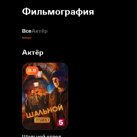
Фильмография
Все
Актёр
Актёр
8.9
Шальной отдел