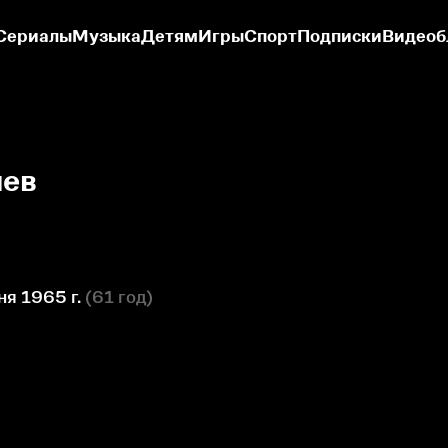
Сериалы
Музыка
Детям
Игры
Спорт
Подписки
Видеоб
чев
я 1965 г.
(
61 год
)