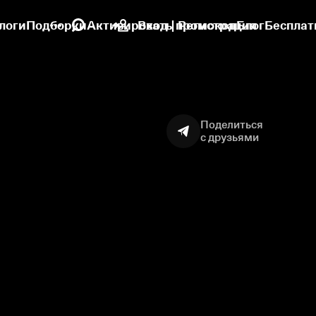
логи
Подборки
Активировать промокод
Вход | Регистрация
Блог
Бесплат
Поделиться
с друзьями