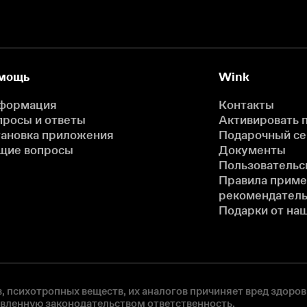
мощь
Wink
формация
Контакты
просы и ответы
Активировать 
тановка приложения
Подарочный с
щие вопросы
Документы
Пользовательс
Правила прим
рекомендатель
Подарки от на
, психотропных веществ, их аналогов причиняет вред здоров
овленную законодательством ответственность.