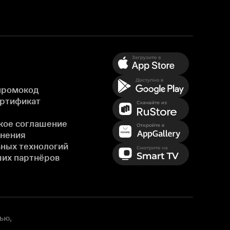
промокод
ертификат
кое соглашение
енения
ных технологий
ших партнёров
ью,