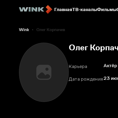
Главная
ТВ-каналы
Фильмы
Wink
Олег Корпачев
Олег Корпа
Актёр
Карьера
23 июн
Дата рождения