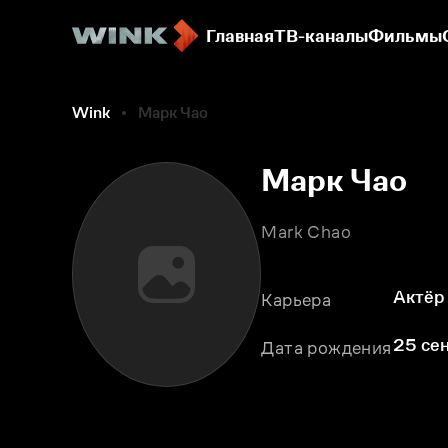
Главная
ТВ-каналы
Фильмы
Wink
Марк Чао
Марк Чао
Mark Chao
Актёр
Карьера
25 сен
Дата рождения