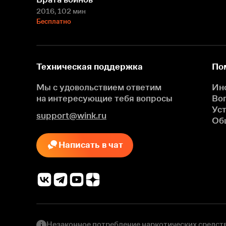
2016
, 102 мин
Бесплатно
Техническая поддержка
По
Мы с удовольствием ответим
Ин
на интересующие
тебя вопросы
Во
Ус
support@wink.ru
Об
Написать в чат
Незаконное потребление наркотических средств