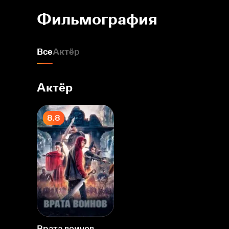
Фильмография
Все
Актёр
Актёр
8.8
Врата воинов