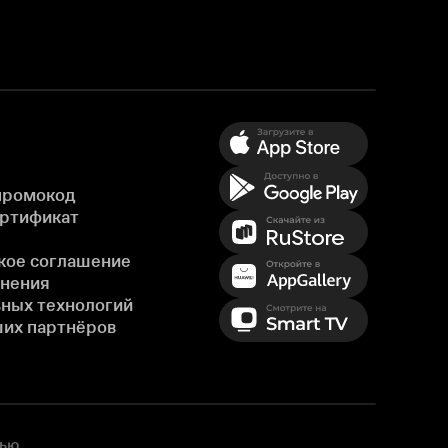
промокод
ертификат
кое соглашение
енения
ных технологий
ших партнёров
ью,