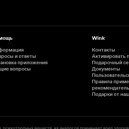
мощь
Wink
формация
Контакты
просы и ответы
Активировать 
тановка приложения
Подарочный с
щие вопросы
Документы
Пользовательс
Правила прим
рекомендатель
Подарки от на
, психотропных веществ, их аналогов причиняет вред здоров