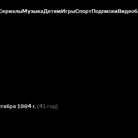
Сериалы
Музыка
Детям
Игры
Спорт
Подписки
Видеоб
тября 1984 г.
(
41 год
)