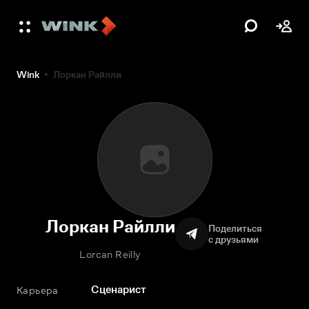
Wink
Лоркан Райлли
Лоркан Райлли
Поделиться
с друзьями
Lorcan Reilly
Сценарист
Карьера