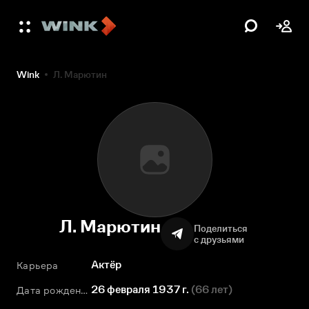
Wink
Л. Марютин
Л. Марютин
Поделиться
с друзьями
Актёр
Карьера
26 февраля 1937 г.
(
66 лет
)
Дата рождения