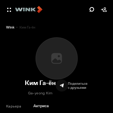
Wink
Ким Га-ён
Ким Га-ён
Поделиться
с друзьями
Ga-yeong Kim
Актриса
Карьера