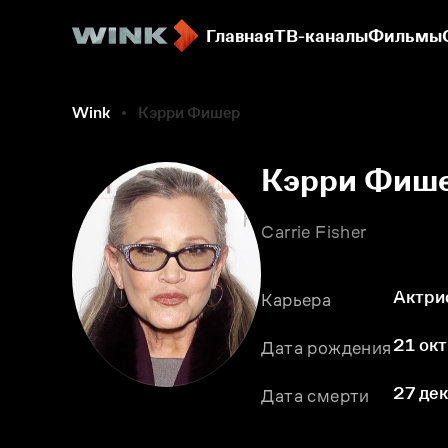
Главная
ТВ-каналы
Фильмы
Wink
Кэрри Фишер
Кэрри Фиш
Carrie Fisher
Актри
Карьера
21 окт
Дата рождения
27 дек
Дата смерти