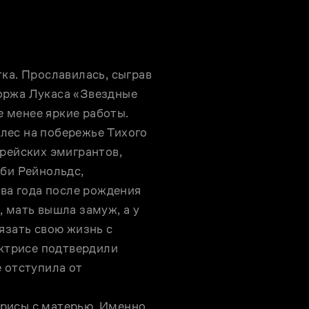
ка. Прославилась, сыграв 
оржа Лукаса «Звездные 
е менее яркие работы.

ес на побережье Тихого 
рейских эмигрантов, 
би Рейнольдс, 
ва года после рождения 
 мать вышла замуж, а у 
язать свою жизнь с 
актрисе подтвердили 
 отступила от 
рисы с матерью. Именно 