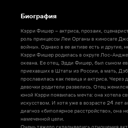
Биография
Кэрри Фишер – актриса, прозаик, сценарист
роль принцессы Леи Органы в киносаге Дж
войны». Однако в ее активе есть и другие, н
Кэрри Фишер родилась в округе Лос-Анджел
океана. Ее отец, Эдди Фишер, был сыном ев
приехавших в Штаты из России, а мать, Дэб
прославилась как певица и актриса. Через д
девочки родители развелись. Отец женился,
юной Кэрри появилась мечта: она хотела св
искусством. И хотя уже в возрасте 24 лет 
диагноз «биполярное расстройство», она не
намеченной цели.

Очень тяжело складывались отношения акт