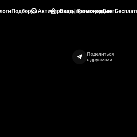
логи
Подборки
Активировать промокод
Вход | Регистрация
Блог
Бесплат
Поделиться
с друзьями