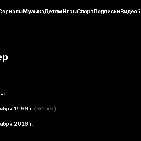
Сериалы
Музыка
Детям
Игры
Спорт
Подписки
Видеоб
ер
са
ября 1956 г.
(
60 лет
)
абря 2016 г.