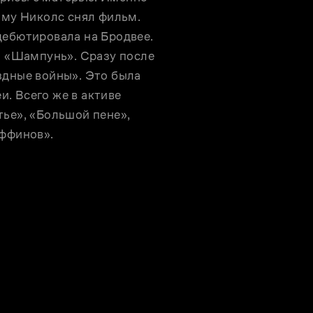
ому Николс снял фильм. 
ебютировала на Бродвее. 
«Шампунь». Сразу после 
здные войны». Это была 
 Всего же в активе 
ье», «Большой пене», 
иффинов».