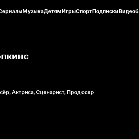
Сериалы
Музыка
Детям
Игры
Спорт
Подписки
Видеоб
опкинс
сёр, Актриса, Сценарист, Продюсер