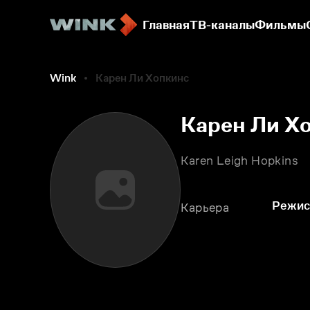
Главная
ТВ-каналы
Фильмы
Wink
Карен Ли Хопкинс
Карен Ли Х
Karen Leigh Hopkins
Режис
Карьера