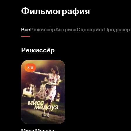
Фильмография
Все
Режиссёр
Актриса
Сценарист
Продюсер
Режиссёр
7.6
Мисс Медоуз