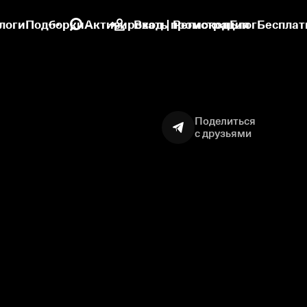
логи
Подборки
Активировать промокод
Вход | Регистрация
Блог
Бесплат
Поделиться
с друзьями