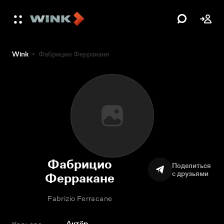
Wink
Фабрицио Ферракане
Фабрицио
Поделиться
с друзьями
Ферракане
Fabrizio Ferracane
Актёр