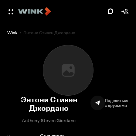
Wink
Энтони Стивен Джордано
Энтони Стивен
Поделиться
с друзьями
Джордано
Anthony Steven Giordano
Сценарист