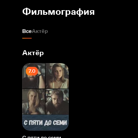
Фильмография
Все
Актёр
Актёр
7.0
С пяти до семи