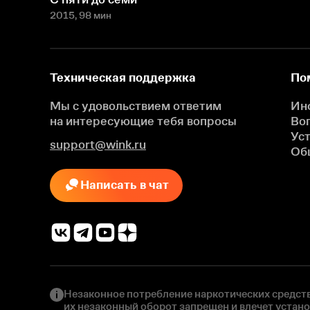
2015
, 98 мин
Техническая поддержка
По
Мы с удовольствием ответим
Ин
на интересующие
тебя вопросы
Во
Ус
support@wink.ru
Об
Написать в чат
Незаконное потребление наркотических средств
их незаконный оборот запрещен и влечет устан