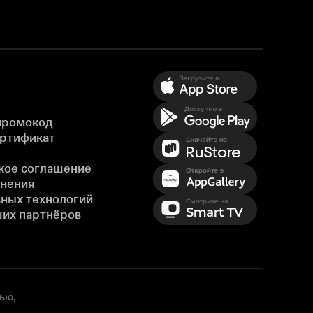
промокод
ертификат
кое соглашение
енения
ных технологий
ших партнёров
ью,