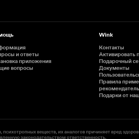
мощь
Wink
формация
Контакты
просы и ответы
Активировать 
тановка приложения
Подарочный с
щие вопросы
Документы
Пользовательс
Правила прим
рекомендатель
Подарки от на
, психотропных веществ, их аналогов причиняет вред здоров
овленную законодательством ответственность.