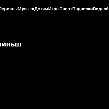
Сериалы
Музыка
Детям
Игры
Спорт
Подписки
Видеоб
линьш