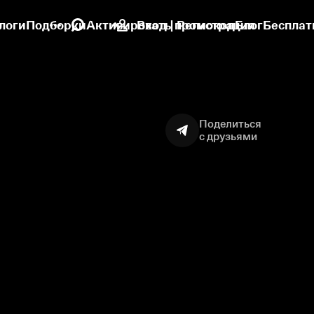
логи
Подборки
Активировать промокод
Вход | Регистрация
Блог
Бесплат
Поделиться
с друзьями