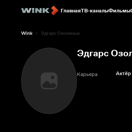
Главная
ТВ-каналы
Фильмы
Wink
Эдгарс Озолиньш
Эдгарс Озо
Актёр
Карьера