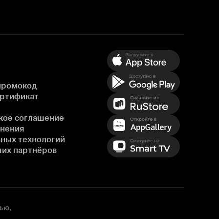
промокод
ертификат
кое соглашение
енения
ных технологий
ших партнёров
ью,