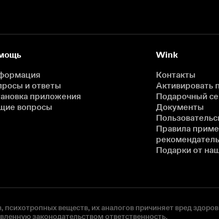
мощь
Wink
формация
Контакты
просы и ответы
Активировать 
тановка приложения
Подарочный с
щие вопросы
Документы
Пользовательс
Правила прим
рекомендатель
Подарки от на
, психотропных веществ, их аналогов причиняет вред здоров
овленную законодательством ответственность.