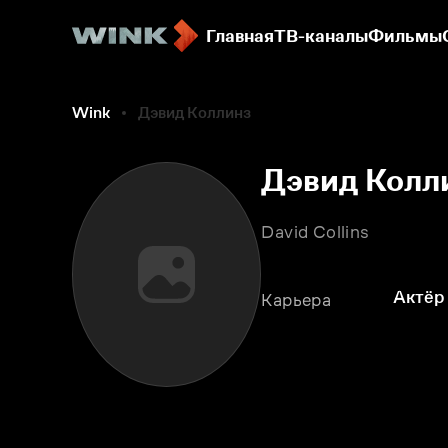
Главная
ТВ-каналы
Фильмы
Wink
Дэвид Коллинз
Дэвид Колл
David Collins
Актёр
Карьера