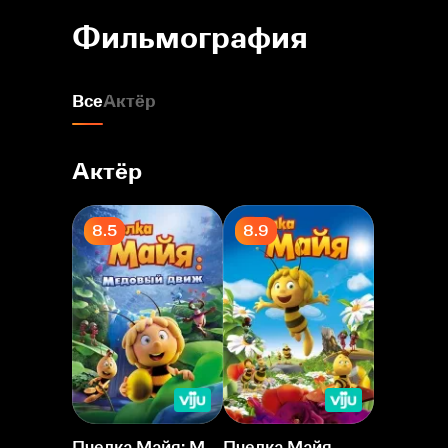
Фильмография
Все
Актёр
Актёр
8.5
8.9
Пчелка Майя: Медовый движ
Пчелка Майя