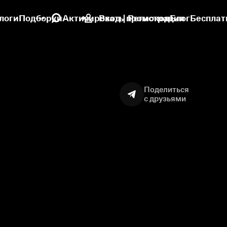
логи
Подборки
Активировать промокод
Вход | Регистрация
Блог
Бесплат
Поделиться
с друзьями