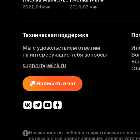
2021
, 84 мин
2014
, 83 мин
Техническая поддержка
По
Мы с удовольствием ответим
Ин
на интересующие
тебя вопросы
Во
Ус
support@wink.ru
Об
Написать в чат
Незаконное потребление наркотических средств
их незаконный оборот запрещен и влечет устан