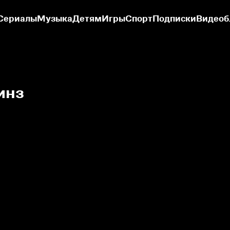
Сериалы
Музыка
Детям
Игры
Спорт
Подписки
Видеоб
инз