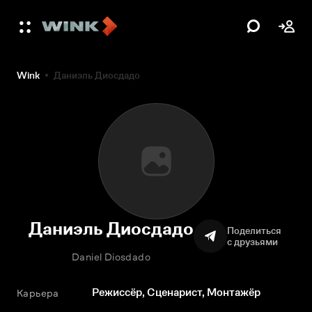
Wink
Даниэль Диосдадо
Даниэль Диосдадо
Поделиться
с друзьями
Daniel Diosdado
Режиссёр, Сценарист, Монтажёр
Карьера