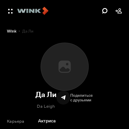
Wink
Да Ли
Да Ли
Поделиться
с друзьями
Da Leigh
Актриса
Карьера