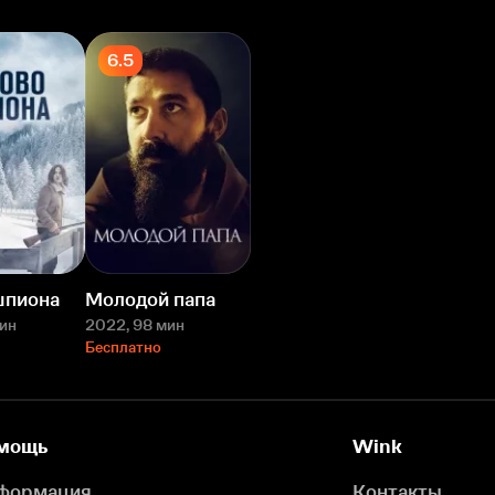
6.5
шпиона
Молодой папа
мин
2022
, 98 мин
Бесплатно
мощь
Wink
формация
Контакты