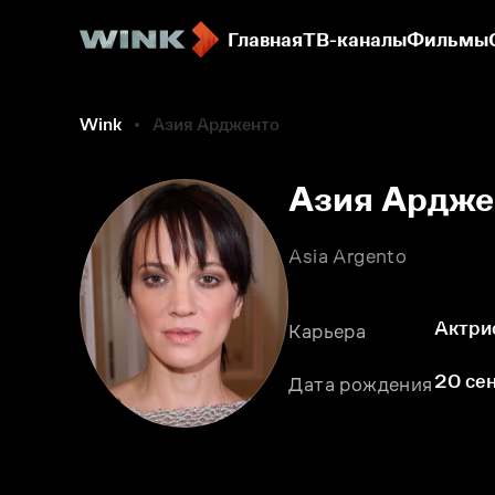
Главная
ТВ-каналы
Фильмы
Wink
Азия Ардженто
Азия Ардже
Asia Argento
Актри
Карьера
20 сен
Дата рождения