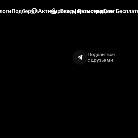
логи
Подборки
Активировать промокод
Вход | Регистрация
Блог
Бесплат
Поделиться
с друзьями