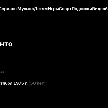
Сериалы
Музыка
Детям
Игры
Спорт
Подписки
Видеоб
нто
са
тября 1975 г.
(
50 лет
)