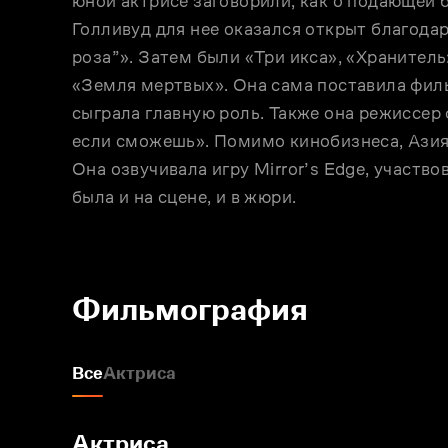
юной актрисе заговорили, как о подающей 
Голливуд для нее оказался открыт благодар
роза”». Затем были «Три икса», «Хранитель
«Земля мертвых». Она сама поставила филь
сыграла главную роль. Также она режиссер
если сможешь». Помимо кинобизнеса, Азия з
Она озвучивала игру Mirror’s Edge, участво
Фильмография
Все
Актриса
Актриса