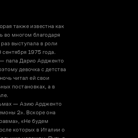
рая также известна как 
ь во многом благодаря 
раз выступала в роли 
сентября 1975 года.

 — папа Дарио Ардженто 
этому девочка с детства 
ночь читал ей свои 
ых постановках, а в 
е. 

льмах — Азию Ардженто 
моны 2». Вскоре она 
равма», «Не будем 
сле которых в Италии о 