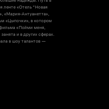
большие надежды. Путь в 
я ленте «Отель “Новая 
», «Мария-Антуанетта», 
м «Цыпочки», в котором 
 фильма «Пойми меня, 
анята и в других сферах. 
вала в шоу талантов — 