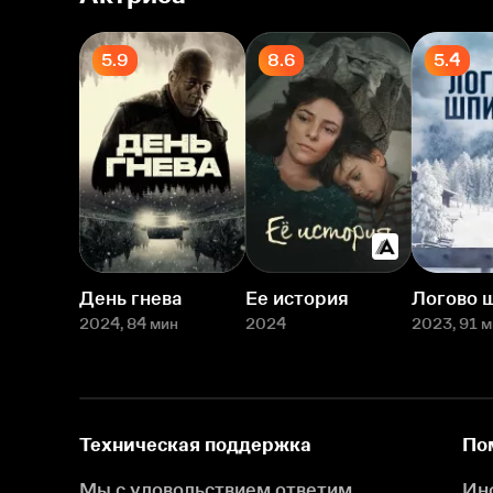
5.9
8.6
5.4
День гнева
Ее история
Логово 
2024
, 84 мин
2024
2023
, 91 
Техническая поддержка
По
Мы с удовольствием ответим
Ин