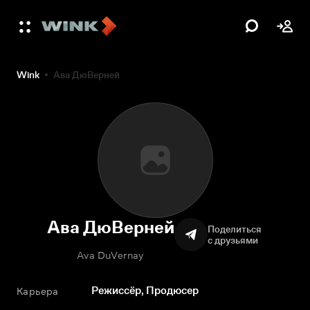
Wink
Ава ДюВерней
Ава ДюВерней
Поделиться
с друзьями
Ava DuVernay
Режиссёр, Продюсер
Карьера