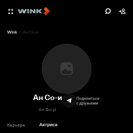
Wink
Ан Со-и
Ан Со-и
Поделиться
с друзьями
An So-yi
Актриса
Карьера