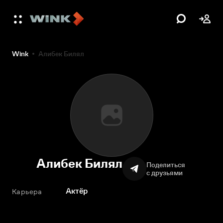
Wink
Алибек Билял
Алибек Билял
Поделиться
с друзьями
Актёр
Карьера