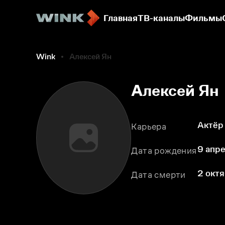
Главная
ТВ-каналы
Фильмы
Wink
Алексей Ян
Алексей Ян
Актёр
Карьера
9 апре
Дата рождения
2 октя
Дата смерти