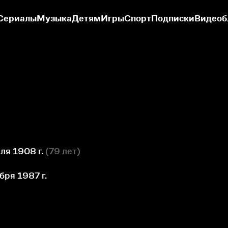
Сериалы
Музыка
Детям
Игры
Спорт
Подписки
Видеоб
ля 1908 г.
(
79 лет
)
бря 1987 г.