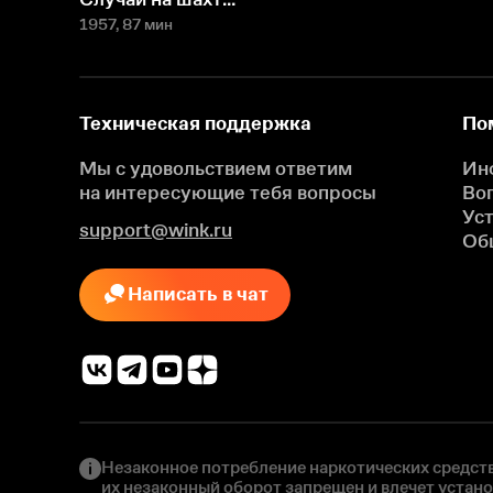
1957
, 87 мин
Техническая поддержка
По
Мы с удовольствием ответим
Ин
на интересующие
тебя вопросы
Во
Ус
support@wink.ru
Об
Написать в чат
Незаконное потребление наркотических средств
их незаконный оборот запрещен и влечет устан