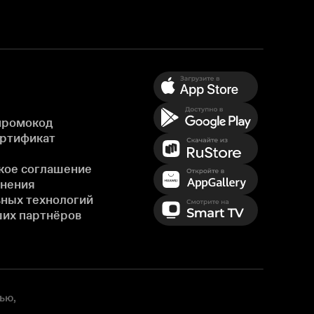
промокод
ертификат
кое соглашение
енения
ных технологий
ших партнёров
ью,