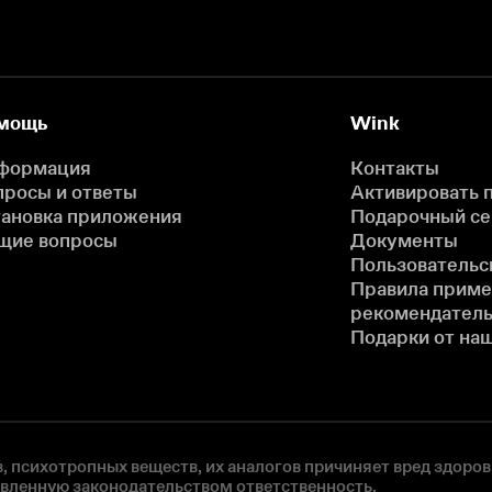
мощь
Wink
формация
Контакты
просы и ответы
Активировать 
тановка приложения
Подарочный с
щие вопросы
Документы
Пользовательс
Правила прим
рекомендатель
Подарки от на
, психотропных веществ, их аналогов причиняет вред здоров
овленную законодательством ответственность.