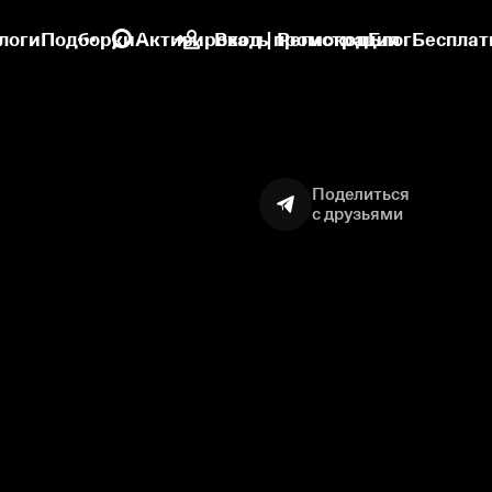
логи
Подборки
Активировать промокод
Вход | Регистрация
Блог
Бесплат
Поделиться
с друзьями