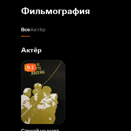
Фильмография
Все
Актёр
Актёр
9.1
Случай на шахте восемь