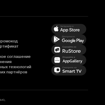
промокод
ертификат
кое соглашение
енения
ных технологий
ших партнёров
ью,