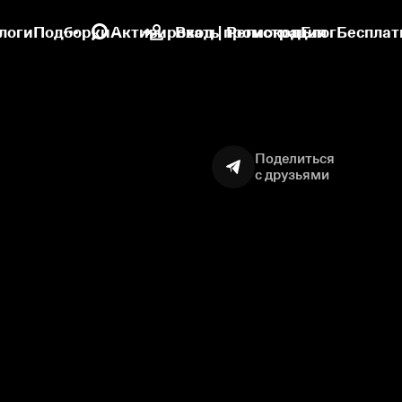
логи
Подборки
Активировать промокод
Вход | Регистрация
Блог
Бесплат
Поделиться
с друзьями