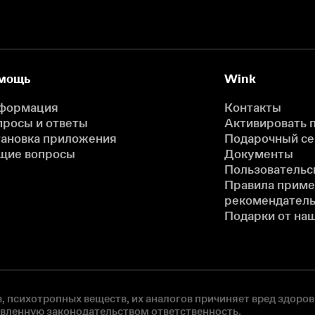
мощь
Wink
формация
Контакты
просы и ответы
Активировать 
тановка приложения
Подарочный с
щие вопросы
Документы
Пользовательс
Правила прим
рекомендатель
Подарки от на
, психотропных веществ, их аналогов причиняет вред здоров
овленную законодательством ответственность.