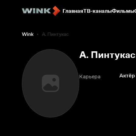
Главная
ТВ-каналы
Фильмы
Wink
А. Пинтукас
А. Пинтукас
Актёр
Карьера