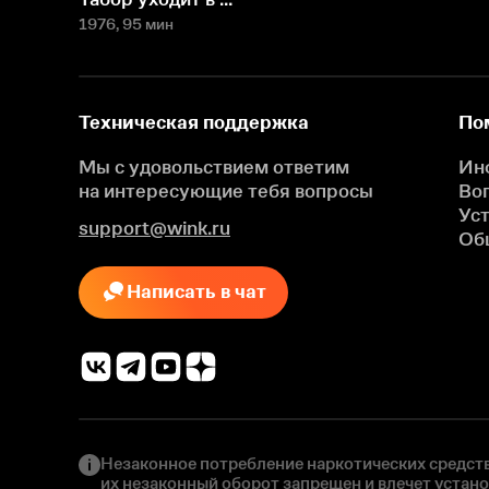
1976
, 95 мин
Техническая поддержка
По
Мы с удовольствием ответим
Ин
на интересующие
тебя вопросы
Во
Ус
support@wink.ru
Об
Написать в чат
Незаконное потребление наркотических средств
их незаконный оборот запрещен и влечет устан