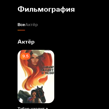
Фильмография
Все
Актёр
Актёр
9.5
Табор уходит в небо