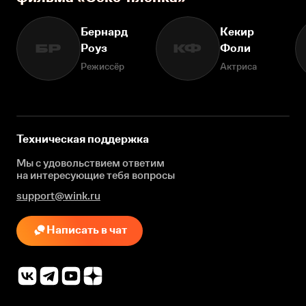
Бернард
Кекир
Роуз
Фоли
БР
КФ
Режиссёр
Актриса
Техническая поддержка
Мы с удовольствием ответим
на интересующие
тебя вопросы
support@wink.ru
Написать в чат