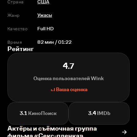
Страна
США
Жанр
Ужасы
Качество
Full HD
Время
82 мин / 01:22
Рейтинг
4.7
Оценка пользователей Wink
Ваша оценка
3.1
КиноПоиск
3.4
IMDb
Актёры и съёмочная группа
фильма «Секс-пленка»