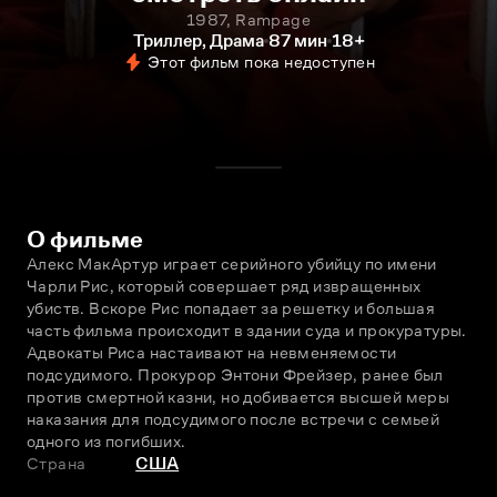
1987, Rampage
Триллер, Драма
87 мин
18+
Этот фильм пока недоступен
О фильме
Алекс МакАртур играет серийного убийцу по имени 
Чарли Рис, который совершает ряд извращeнных 
убиств. Вскоре Рис попадает за решeтку и большая 
часть фильма происходит в здании суда и прокуратуры. 
Адвокаты Риса настаивают на невменяемости 
подсудимого. Прокурор Энтони Фрейзер, ранее был 
против смертной казни, но добивается высшей меры 
наказания для подсудимого после встречи с семьeй 
одного из погибших.
Страна
США