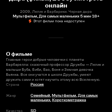
онлайн
2009, Лелик и Барбарики. Черная дыра
Мультфильм, Для самых маленьких
5 мин
18+
Этот фильм пока недоступен
О фильме
Главные герои добрые человечки с планеты 
Барбарелла: сказочный профессор Дружбы — Лелик и 
малыши Буба, Биби, Баз, Боня и Земная девочка 
Бьянка. Все они учатся в школе Дружбы, умеют 
дружить сами и хотят научить этому всю Вселенную.
Страна
Россия
Жанр
Семейный
,
Мультфильм
,
Для самых
маленьких
,
Короткометражка
Качество
SD