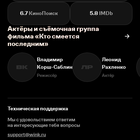
6.7
КиноПоиск
5.8
IMDb
Актёры и съёмочная группа
фильма «Кто смеется
последним»
Владимир
Леонид
Корш-Саблин
Рахленко
ВК
ЛР
Режиссёр
Актёр
Техническая поддержка
Мы с удовольствием ответим
на интересующие
тебя вопросы
support@wink.ru