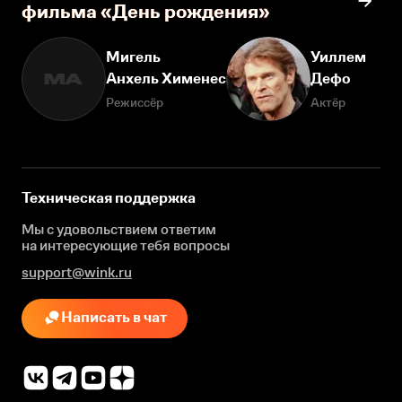
фильма «День рождения»
Мигель
Уиллем
Анхель Хименес
Дефо
МА
Режиссёр
Актёр
Техническая поддержка
Мы с удовольствием ответим
на интересующие
тебя вопросы
support@wink.ru
Написать в чат