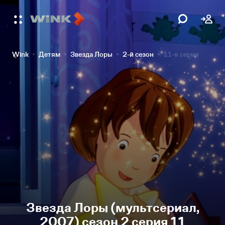
Wink
Детям
Звезда Лоры
2-й сезон
11-я серия
Звезда Лоры (мультсериал,
2007) сезон 2 серия 11